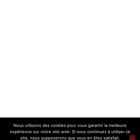
Nous utilisons des cookies pour vous garantir la meilleure
MENTIONS LÉGALES ET POLITIQUE DE CONFIDENTIALITÉ
expérience sur notre site web. Si vous continuez à utiliser ce
Tous droits réservés – GE 47 33 SUD GIRONDE
site, nous supposerons que vous en êtes satisfait.