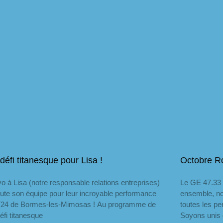
défi titanesque pour Lisa !
Octobre R
o à Lisa (notre responsable relations entreprises)
Le GE 47.33 
oute son équipe pour leur incroyable performance
ensemble, nou
T24 de Bormes-les-Mimosas ! Au programme de
toutes les p
éfi titanesque
Soyons unis