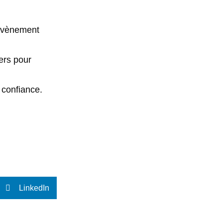
’évènement
ers pour
 confiance.
LinkedIn