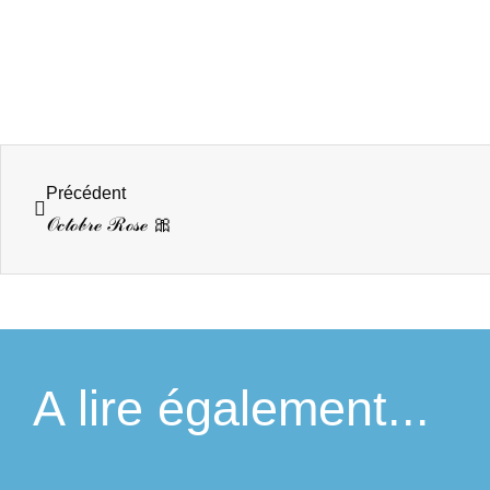
Précédent
𝒪𝒸𝓉ℴ𝒷𝓇ℯ ℛℴ𝓈ℯ 🎀
A lire également...